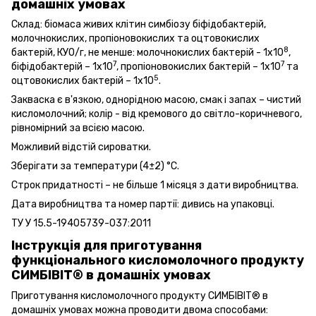
домашніх умовах
Склад: біомаса живих клітин симбіозу біфідобактерій,
молочнокислих, пропіоновокислих та оцтовокислих
8
бактерій, КУО/г, не менше: молочнокислих бактерій - 1х10
,
7
7
біфідобактерій – 1х10
, пропіоновокислих бактерій – 1х10
та
5
оцтовокислих бактерій – 1х10
.
Закваска є в'язкою, однорідною масою, смак і запах – чистий
кисломолочний; колір - від кремового до світло-коричневого,
рівномірний за всією масою.
Можливий відстій сироватки.
Зберігати за температури (4±2) °С.
Строк придатності – не більше 1 місяця з дати виробництва.
Дата виробництва та номер партії: дивись на упаковці.
ТУ У 15.5-19405739-037:2011
Інструкція для приготування
функціонального кисломолочного продукту
СИМБІВІТ® в домашніх умовах
Приготування кисломолочного продукту СИМБІВІТ® в
домашніх умовах можна проводити двома способами: