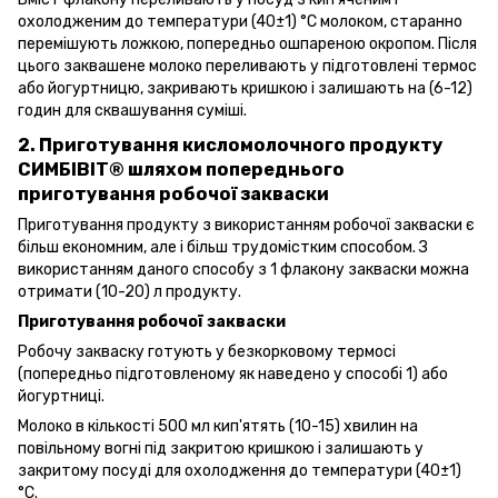
охолодженим до температури (40±1) °С молоком, старанно
перемішують ложкою, попередньо ошпареною окропом. Після
цього заквашене молоко переливають у підготовлені термос
або йогуртницю, закривають кришкою і залишають на (6-12)
годин для сквашування суміші.
2. Приготування кисломолочного продукту
СИМБІВІТ® шляхом попереднього
приготування робочої закваски
Приготування продукту з використанням робочої закваски є
більш економним, але і більш трудомістким способом. З
використанням даного способу з 1 флакону закваски можна
отримати (10-20) л продукту.
Приготування робочої закваски
Робочу закваску готують у безкорковому термосі
(попередньо підготовленому як наведено у способі 1) або
йогуртниці.
Молоко в кількості 500 мл кип'ятять (10-15) хвилин на
повільному вогні під закритою кришкою і залишають у
закритому посуді для охолодження до температури (40±1)
°С.