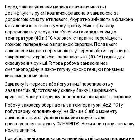
Перед заквашуванням молока старанно миють і
дезінфікують руки і ковпачок флакона з закваскою за
допомогою спирту етилового. Акуратно знімають з флакона
металевий ковпачок і гумову пробку. Вміст флакону
переливають у посуд з кип'яченим і охолодженим до
температури (40±1) °С молоком, старанно перемішують
ложкою, попередньо ошпареною окропом. Після цього
заквашене молоко переливають у термос або йогуртницю,
закривають їх кришкою і залишають на (10-16) годин для
сквашування суміші. Готова робоча закваска має
сметаноподібну, в'язко-тягучу консистенцію і приємний
кисломолочний смак.
Закваску із термоса або йогуртниці переливають у
заздалегідь підготовлену скляну банку і закривають
кришкою. Банку та кришку попередньо ошпарюють окропом.
Робочу закваску зберігають за температури (4±2) °С (у
побутовому холодильнику) не більше 6 діб з моменту
закінчення приготування і використовують для
приготування продукту СИМБІВІТ®. Невикористану закваску
можна випити.
При зберіганні закваски можливий відстій сироватки, який не