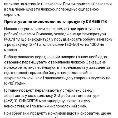
впливає на активність закваски. При використанні закваски
її слід перемішувати ложкою, попередньо ошпареною
окропом.
Приготування кисломолочного продукту СИМБІВІТ®
Молоко готують таким же чином, як і при приготуванні
робочої закваски. В молоко, охолоджене до температури
(40±1) °С, що знаходиться у посуді, вносять робочу закваску
з розрахунку (2-4) столові ложки (30-50) мл на 1000 мл
молока.
Робочу закваску перед кожним використанням необхідно
старанно перемішувати стерильною ложкою. Заквашене
молоко ретельно перемішують і переливають у заздалегідь
підготовлені термос або йогуртницю, які негайно
закривають кришкою і залишають до утворення згустку на
(6-12) годин.
Готовий продукт переливають у стерильну банку і
зберігають у холодильнику 2-3 доби за температури
(4±2)°С. СИМБІВІТ® має однорідну в'язко-тягучу
консистенцію і приємний кисломолочний смак.
При зберіганні продукту можливий відстій сироватки, що не