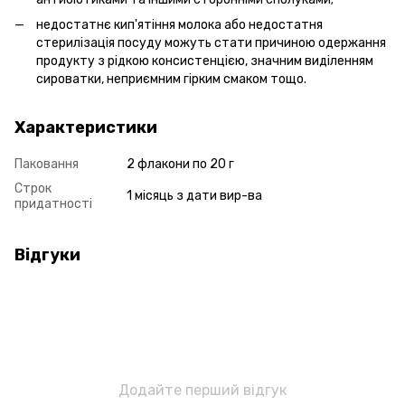
недостатнє кип'ятіння молока або недостатня
стерилізація посуду можуть стати причиною одержання
продукту з рідкою консистенцією, значним виділенням
сироватки, неприємним гірким смаком тощо.
Характеристики
Паковання
2 флакони по 20 г
Строк
1 місяць з дати вир-ва
придатності
Відгуки
Додайте перший відгук