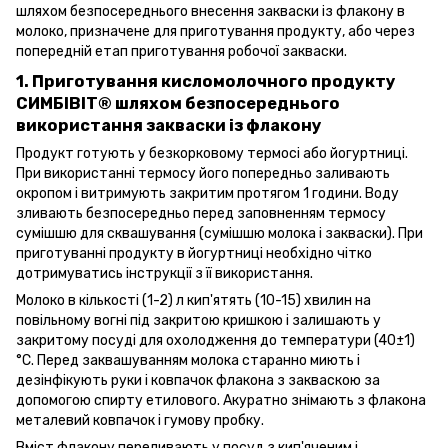
шляхом безпосереднього внесення закваски із флакону в
молоко, призначене для приготування продукту, або через
попередній етап приготування робочої закваски.
1. Приготування кисломолочного продукту
СИМБІВІТ® шляхом безпосереднього
використання закваски із флакону
Продукт готують у безкорковому термосі або йогуртниці.
При використанні термосу його попередньо заливають
окропом і витримують закритим протягом 1 години. Воду
зливають безпосередньо перед заповненням термосу
сумішшю для сквашування (сумішшю молока і закваски). При
приготуванні продукту в йогуртниці необхідно чітко
дотримуватись інструкції з її використання.
Молоко в кількості (1-2) л кип'ятять (10-15) хвилин на
повільному вогні під закритою кришкою і залишають у
закритому посуді для охолодження до температури (40±1)
°С. Перед заквашуванням молока старанно миють і
дезінфікують руки і ковпачок флакона з закваскою за
допомогою спирту етилового. Акуратно знімають з флакона
металевий ковпачок і гумову пробку.
Вміст флакону переливають у посуд з кип'яченим і