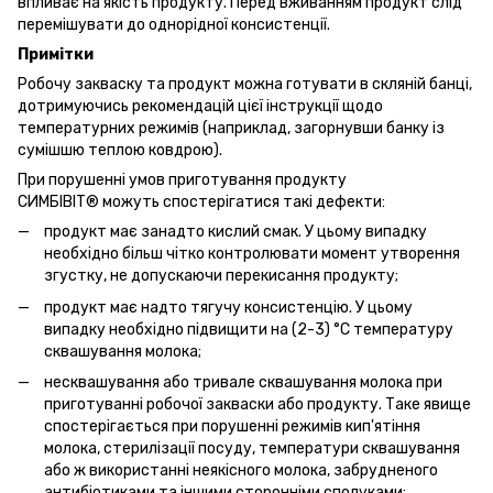
впливає на якість продукту. Перед вживанням продукт слід
перемішувати до однорідної консистенції.
Примітки
Робочу закваску та продукт можна готувати в скляній банці,
дотримуючись рекомендацій цієї інструкції щодо
температурних режимів (наприклад, загорнувши банку із
сумішшю теплою ковдрою).
При порушенні умов приготування продукту
СИМБІВІТ® можуть спостерігатися такі дефекти:
продукт має занадто кислий смак. У цьому випадку
необхідно більш чітко контролювати момент утворення
згустку, не допускаючи перекисання продукту;
продукт має надто тягучу консистенцію. У цьому
випадку необхідно підвищити на (2-3) °С температуру
сквашування молока;
несквашування або тривале сквашування молока при
приготуванні робочої закваски або продукту. Таке явище
спостерігається при порушенні режимів кип'ятіння
молока, стерилізації посуду, температури сквашування
або ж використанні неякісного молока, забрудненого
антибіотиками та іншими сторонніми сполуками;