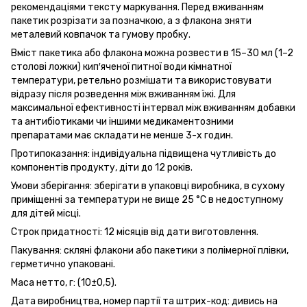
рекомендаціями тексту маркування. Перед вживанням
пакетик розрізати за позначкою, а з флакона зняти
металевий ковпачок та гумову пробку.
Вміст пакетика або флакона можна розвести в 15–30 мл (1–2
столові ложки) кип′яченої питної води кімнатної
температури, ретельно розмішати та використовувати
відразу після розведення між вживанням їжі. Для
максимальної ефективності інтервал між вживанням добавки
та антибіотиками чи іншими медикаментозними
препаратами має складати не менше 3-х годин.
Протипоказання: індивідуальна підвищена чутливість до
компонентів продукту, діти до 12 років.
Умови зберігання: зберігати в упаковці виробника, в сухому
приміщенні за температури не вище 25 °С в недоступному
для дітей місці.
Строк придатності: 12 місяців від дати виготовлення.
Пакування: скляні флакони або пакетики з полімерної плівки,
герметично упаковані.
Маса нетто, г: (10±0,5).
Дата виробництва, номер партії та штрих-код: дивись на