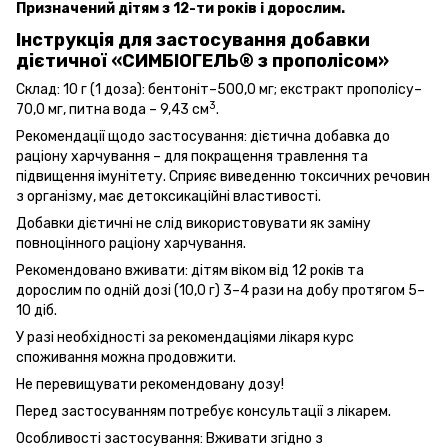
Призначений дітям з 12-ти років і дорослим.
Інструкція для застосування добавки
дієтичної «СИМБІОГЕЛЬ® з прополісом»
Склад: 10 г (1 доза): бентоніт–500,0 мг; екстракт прополісу–
3
70,0 мг, питна вода – 9,43 см
.
Рекомендації щодо застосування: дієтична добавка до
раціону харчування – для покращення травлення та
підвищення імунітету. Сприяє виведенню токсичних речовин
з організму, має детоксикаційні властивості.
Добавки дієтичні не слід використовувати як заміну
повноцінного раціону харчування.
Рекомендовано вживати: дітям віком від 12 років та
дорослим по одній дозі (10,0 г) 3–4 рази на добу протягом 5–
10 діб.
У разі необхідності за рекомендаціями лікаря курс
споживання можна продовжити.
Не перевищувати рекомендовану дозу!
Перед застосуванням потребує консультації з лікарем.
Особливості застосування: Вживати згідно з