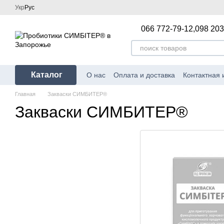
Перейти к основному контенту
Укр
Рус
066 772-79-12,
098 203
Каталог
О нас
Оплата и доставка
Контактная
Главная
Закваски СИМБИТЕР®
Закваски СИМБИТЕР®